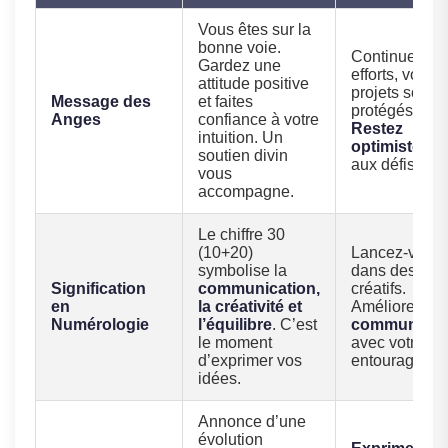
Vous êtes sur la
bonne voie.
Continuez vo
Gardez une
efforts, vos
attitude positive
projets sont
Message des
et faites
protégés.
Anges
confiance à votre
Restez
intuition. Un
optimiste
fac
soutien divin
aux défis.
vous
accompagne.
Le chiffre 30
(10+20)
Lancez-vous
symbolise la
dans des proj
Signification
communication,
créatifs.
en
la créativité et
Améliorez la
Numérologie
l’équilibre
. C’est
communicat
le moment
avec votre
d’exprimer vos
entourage.
idées.
Annonce d’une
évolution